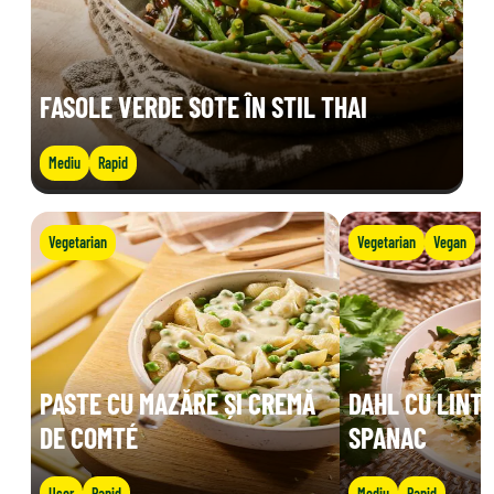
FASOLE VERDE SOTE ÎN STIL THAI
Mediu
Rapid
Vegetarian
Vegetarian
Vegan
PASTE CU MAZĂRE ȘI CREMĂ
DAHL CU LINTE
DE COMTÉ
SPANAC
Ușor
Rapid
Mediu
Rapid