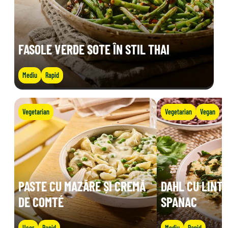
FASOLE VERDE SOTE ÎN STIL THAI
Mediu
Rapid
Vegetarian
Vegetarian
Vegan
PASTE CU MAZĂRE ȘI CREMĂ
DAHL CU LINTE
DE COMTÉ
SPANAC
Ușor
Rapid
Mediu
Rapid