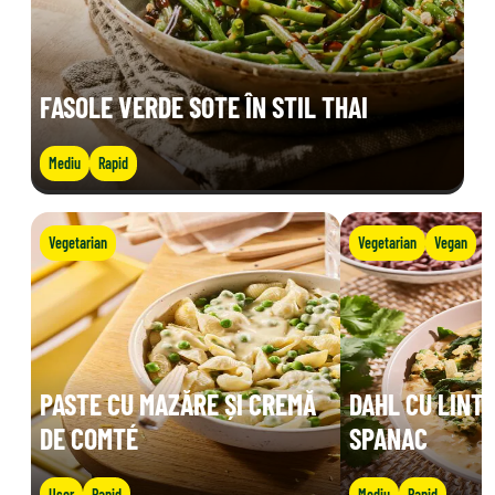
FASOLE VERDE SOTE ÎN STIL THAI
Mediu
Rapid
Vegetarian
Vegetarian
Vegan
PASTE CU MAZĂRE ȘI CREMĂ
DAHL CU LINTE
DE COMTÉ
SPANAC
Ușor
Rapid
Mediu
Rapid