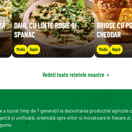
MĂ
DAHL CU LINTE ROȘIE ȘI
BRIOȘE CU P
SPANAC
CHEDDAR
Mediu
Rapid
Mediu
Rapid
Vedeți toate rețetele noastre
>
 a lucrat timp de 7 generații la dezvoltarea producției agricole 
ntă și unificată, orientată spre viitor și inovatoare în fiecare zi
egume.