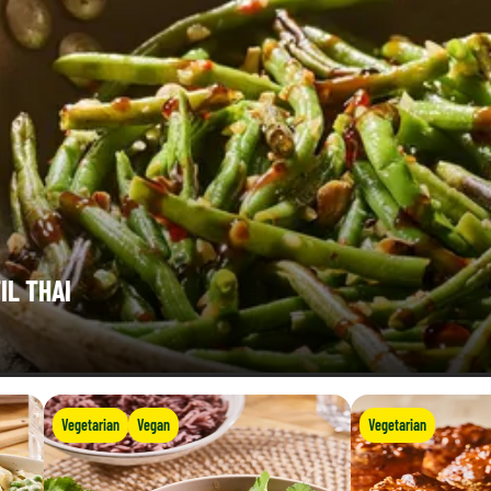
IL THAI
Vegetarian
Vegan
Vegetarian