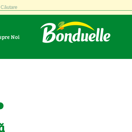
Căutare
espre Noi
.
ă