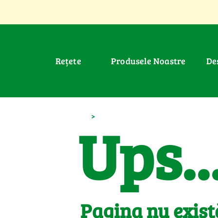
Rețete
Produsele Noastre
D
>
Ups..
Pagina nu exist