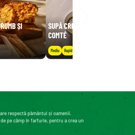
ORUMB ȘI
SUPĂ CREMOASĂ DE LINTE CU
COMTÉ
Mediu
Rapid
care respectă pământul și oamenii.
, de pe câmp în farfurie, pentru a crea un