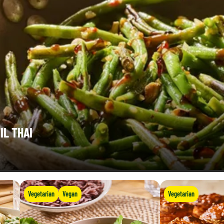
IL THAI
Vegetarian
Vegan
Vegetarian