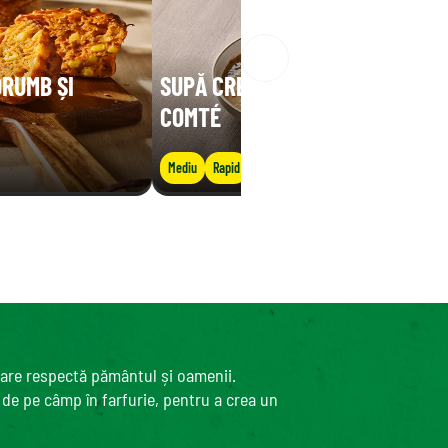
ORUMB ȘI
SUPĂ CREMOASĂ DE LINTE CU
COMTÉ
Mediu
Rapid
care respectă pământul și oamenii.
, de pe câmp în farfurie, pentru a crea un