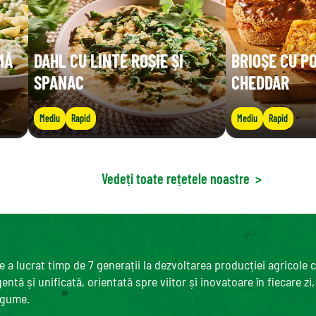
MĂ
DAHL CU LINTE ROȘIE ȘI
BRIOȘE CU P
SPANAC
CHEDDAR
Mediu
Rapid
Mediu
Rapid
Vedeți toate rețetele noastre
>
 a lucrat timp de 7 generații la dezvoltarea producției agricole 
ntă și unificată, orientată spre viitor și inovatoare în fiecare zi
egume.