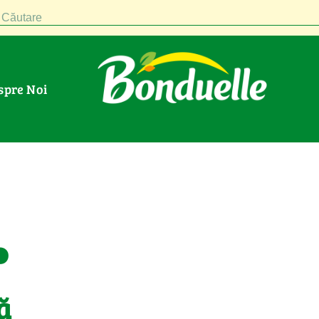
Căutare
espre Noi
.
ă