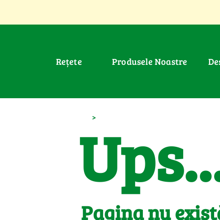
Rețete
Produsele Noastre
D
>
Ups..
Pagina nu exist