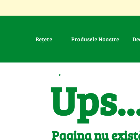
Rețete
Produsele Noastre
D
>
Ups..
Pagina nu exist