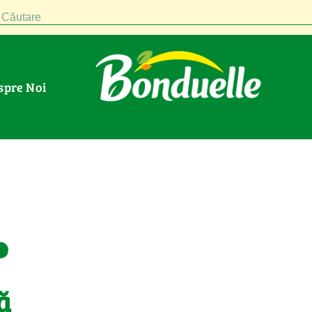
Căutare
espre Noi
.
ă