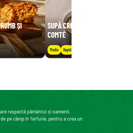
ORUMB ȘI
SUPĂ CREMOASĂ DE LINTE CU
COMTÉ
Mediu
Rapid
care respectă pământul și oamenii.
, de pe câmp în farfurie, pentru a crea un