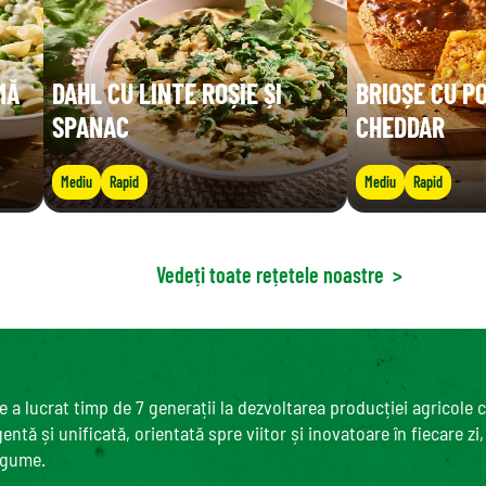
MĂ
DAHL CU LINTE ROȘIE ȘI
BRIOȘE CU P
SPANAC
CHEDDAR
Mediu
Rapid
Mediu
Rapid
Vedeți toate rețetele noastre
>
 a lucrat timp de 7 generații la dezvoltarea producției agricole 
ntă și unificată, orientată spre viitor și inovatoare în fiecare zi
egume.