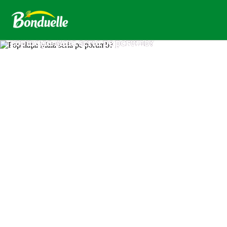
Populaţia Maia scria pe porumb?