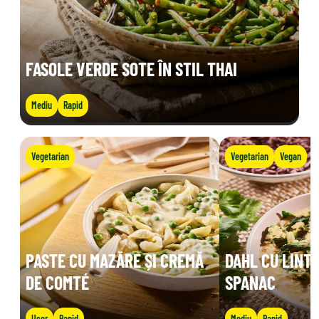
FASOLE VERDE SOTE ÎN STIL THAI
Mediu
Rapid
Vegetarian
Vegetarian
Vegan
PASTE CU MAZĂRE ȘI CREMĂ
DAHL CU LINTE
DE COMTÉ
SPANAC
Ușor
Rapid
Mediu
Rapid