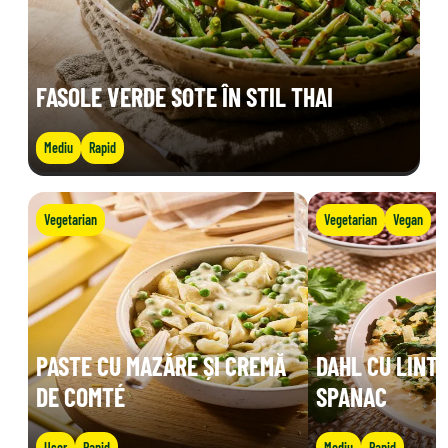
FASOLE VERDE SOTE ÎN STIL THAI
Mediu
Rapid
Vegetarian
Vegetarian
Vegan
PASTE CU MAZĂRE ȘI CREMĂ
DAHL CU LINTE
DE COMTÉ
SPANAC
Ușor
Rapid
Mediu
Rapid