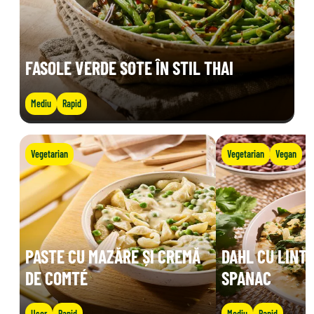
FASOLE VERDE SOTE ÎN STIL THAI
Mediu
Rapid
Vegetarian
Vegetarian
Vegan
PASTE CU MAZĂRE ȘI CREMĂ
DAHL CU LINTE
DE COMTÉ
SPANAC
Ușor
Rapid
Mediu
Rapid