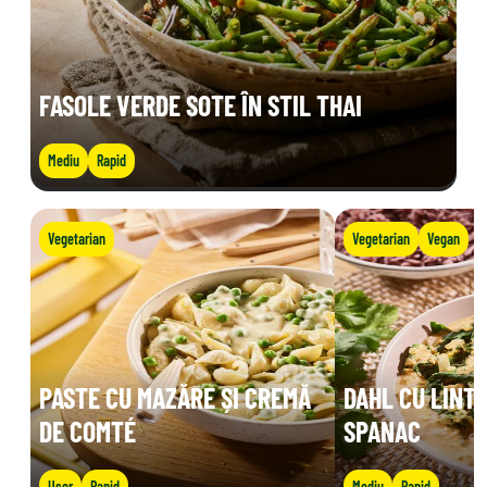
FASOLE VERDE SOTE ÎN STIL THAI
Mediu
Rapid
Vegetarian
Vegetarian
Vegan
PASTE CU MAZĂRE ȘI CREMĂ
DAHL CU LINTE
DE COMTÉ
SPANAC
Ușor
Rapid
Mediu
Rapid